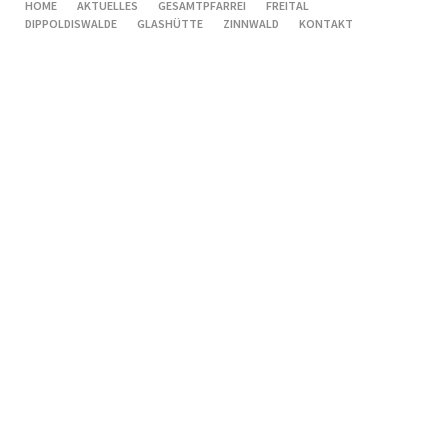
NAVIGATION
HOME
AKTUELLES
GESAMTPFARREI
FREITAL
ÜBERSPRINGEN
DIPPOLDISWALDE
GLASHÜTTE
ZINNWALD
KONTAKT