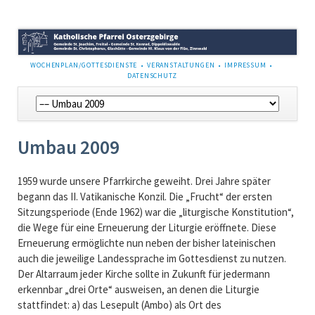
NAVIGATION
WOCHENPLAN/GOTTESDIENSTE
VERANSTALTUNGEN
IMPRESSUM
ÜBERSPRINGEN
DATENSCHUTZ
Navigation
überspringen
Umbau 2009
1959 wurde unsere Pfarrkirche geweiht. Drei Jahre später
begann das II. Vatikanische Konzil. Die „Frucht“ der ersten
Sitzungsperiode (Ende 1962) war die „liturgische Konstitution“,
die Wege für eine Erneuerung der Liturgie eröffnete. Diese
Erneuerung ermöglichte nun neben der bisher lateinischen
auch die jeweilige Landessprache im Gottesdienst zu nutzen.
Der Altarraum jeder Kirche sollte in Zukunft für jedermann
erkennbar „drei Orte“ ausweisen, an denen die Liturgie
stattfindet: a) das Lesepult (Ambo) als Ort des