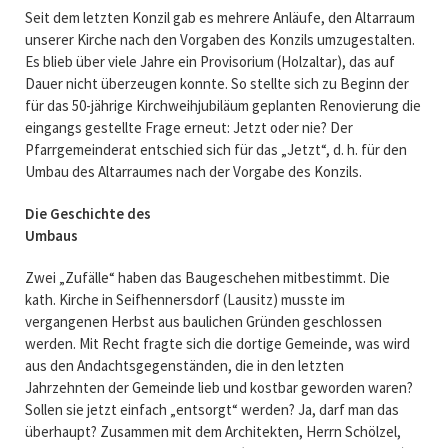
Seit dem letzten Konzil gab es mehrere Anläufe, den Altarraum
unserer Kirche nach den Vorgaben des Konzils umzugestalten.
Es blieb über viele Jahre ein Provisorium (Holzaltar), das auf
Dauer nicht überzeugen konnte. So stellte sich zu Beginn der
für das 50-jährige Kirchweihjubiläum geplanten Renovierung die
eingangs gestellte Frage erneut: Jetzt oder nie? Der
Pfarrgemeinderat entschied sich für das „Jetzt“, d. h. für den
Umbau des Altarraumes nach der Vorgabe des Konzils.
Die Geschichte des
Umbaus
Zwei „Zufälle“ haben das Baugeschehen mitbestimmt. Die
kath. Kirche in Seifhennersdorf (Lausitz) musste im
vergangenen Herbst aus baulichen Gründen geschlossen
werden. Mit Recht fragte sich die dortige Gemeinde, was wird
aus den Andachtsgegenständen, die in den letzten
Jahrzehnten der Gemeinde lieb und kostbar geworden waren?
Sollen sie jetzt einfach „entsorgt“ werden? Ja, darf man das
überhaupt? Zusammen mit dem Architekten, Herrn Schölzel,