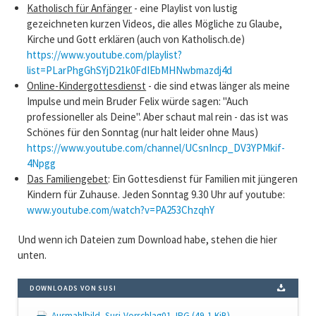
Katholisch für Anfänger
- eine Playlist von lustig
gezeichneten kurzen Videos, die alles Mögliche zu Glaube,
Kirche und Gott erklären (auch von Katholisch.de)
https://www.youtube.com/playlist?
list=PLarPhgGhSYjD21k0FdIEbMHNwbmazdj4d
Online-Kindergottesdienst
- die sind etwas länger als meine
Impulse und mein Bruder Felix würde sagen: "Auch
professioneller als Deine". Aber schaut mal rein - das ist was
Schönes für den Sonntag (nur halt leider ohne Maus)
https://www.youtube.com/channel/UCsnIncp_DV3YPMkif-
4Npgg
Das Familiengebet
: Ein Gottesdienst für Familien mit jüngeren
Kindern für Zuhause. Jeden Sonntag 9.30 Uhr auf youtube:
www.youtube.com/watch?v=PA253ChzqhY
Und wenn ich Dateien zum Download habe, stehen die hier
unten.
DOWNLOADS VON SUSI
Ausmahlbild_Susi-Vorschlag01.JPG
(49,1 KiB)