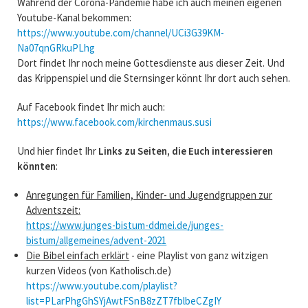
Während der Corona-Pandemie habe ich auch meinen eigenen
Youtube-Kanal bekommen:
https://www.youtube.com/channel/UCi3G39KM-
Na07qnGRkuPLhg
Dort findet Ihr noch meine Gottesdienste aus dieser Zeit. Und
das Krippenspiel und die Sternsinger könnt Ihr dort auch sehen.
Auf Facebook findet Ihr mich auch:
https://www.facebook.com/kirchenmaus.susi
Und hier findet Ihr
Links zu Seiten, die Euch interessieren
könnten
:
Anregungen für Familien, Kinder- und Jugendgruppen zur
Adventszeit:
https://www.junges-bistum-ddmei.de/junges-
bistum/allgemeines/advent-2021
Die Bibel einfach erklärt
- eine Playlist von ganz witzigen
kurzen Videos (von Katholisch.de)
https://www.youtube.com/playlist?
list=PLarPhgGhSYjAwtFSnB8zZT7fblbeCZgIY