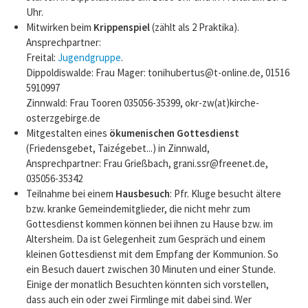
Uhr.
Mitwirken beim
Krippenspiel
(zählt als 2 Praktika).
Ansprechpartner:
Freital:
Jugendgruppe
.
Dippoldiswalde: Frau Mager: tonihubertus@t-online.de, 01516
5910997
Zinnwald: Frau Tooren 035056-35399, okr-zw(at)kirche-
osterzgebirge.de
Mitgestalten eines
ökumenischen Gottesdienst
(Friedensgebet, Taizégebet...) in Zinnwald,
Ansprechpartner: Frau Grießbach, grani.ssr@freenet.de,
035056-35342
Teilnahme bei einem
Hausbesuch
: Pfr. Kluge besucht ältere
bzw. kranke Gemeindemitglieder, die nicht mehr zum
Gottesdienst kommen können bei ihnen zu Hause bzw. im
Altersheim. Da ist Gelegenheit zum Gespräch und einem
kleinen Gottesdienst mit dem Empfang der Kommunion. So
ein Besuch dauert zwischen 30 Minuten und einer Stunde.
Einige der monatlich Besuchten könnten sich vorstellen,
dass auch ein oder zwei Firmlinge mit dabei sind. Wer