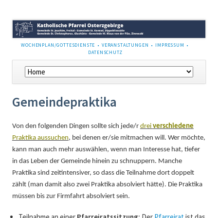
NAVIGATION
WOCHENPLAN/GOTTESDIENSTE
VERANSTALTUNGEN
IMPRESSUM
ÜBERSPRINGEN
DATENSCHUTZ
Navigation
überspringen
Gemeindepraktika
Von den folgenden Dingen sollte sich jede/r
drei
verschiedene
Praktika aussuchen
, bei denen er/sie mitmachen will. Wer möchte,
kann man auch mehr auswählen, wenn man Interesse hat, tiefer
in das Leben der Gemeinde hinein zu schnuppern. Manche
Praktika sind zeitintensiver, so dass die Teilnahme dort doppelt
zählt (man damit also zwei Praktika absolviert hätte). Die Praktika
müssen bis zur Firmfahrt absolviert sein.
Teilnahme an einer
Pfarreiratssitzung:
Der
Pfarreirat
ist das