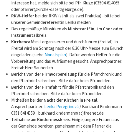
Interesse hat, melde sich bitte bei Pfr. Kluge (03504-614065
oder pfarrer@kirche-osterzgebirge.de).
RKW-Helfer
bei der RKW (zählt als zwei Praktika) - bitte bei
unserer Gemeindereferentin Lenka melden.
Das regelmäßige Mitwirken als
Ministrant*in, im Chor oder
Instrumentalkreis
.
Kirchencafé
mit organisieren und durchführen (Freital): In
Freital wird am Sonntag nach der 8.30 Uhr-Messe zum Brunch
eingeladen (siehe
Monatsplan
). Dafür werden Helfer für die
Vorbereitung und das Aufräumen gesucht. Ansprechpartner:
Freital: Herr Säuberlich
Bericht von der Firmvorbereitung
für die Pfarrchronik und
den Pfarrbrief schreiben. Bitte dafür beim Pfr. melden.
Bericht von der Firmfahrt
für die Pfarrchronik und den
Pfarrbrief schreiben. Bitte dafür beim Pfr. melden.
Mithelfen bei der
Nacht der Kirchen in Freital.
Ansprechpartner:
Lenka Peregrinová
/ Burkhard Kindermann
0351 6414359 burkhard.kindermann(at)freenet.de
Teilnahme am
Kindermesskreis
. Einige jüngere Frauen aus
der Gemeinde bereiten gemeinsam mit dem Pfarrer die