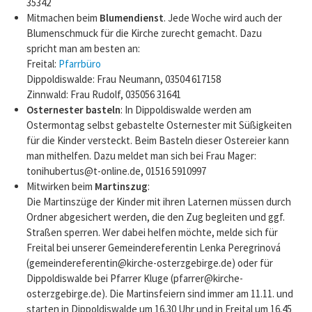
35342
Mitmachen beim
Blumendienst
. Jede Woche wird auch der
Blumenschmuck für die Kirche zurecht gemacht. Dazu
spricht man am besten an:
Freital:
Pfarrbüro
Dippoldiswalde: Frau Neumann, 03504 617158
Zinnwald: Frau Rudolf, 035056 31641
Osternester basteln
: In Dippoldiswalde werden am
Ostermontag selbst gebastelte Osternester mit Süßigkeiten
für die Kinder versteckt. Beim Basteln dieser Ostereier kann
man mithelfen. Dazu meldet man sich bei Frau Mager:
tonihubertus@t-online.de, 01516 5910997
Mitwirken beim
Martinszug
:
Die Martinszüge der Kinder mit ihren Laternen müssen durch
Ordner abgesichert werden, die den Zug begleiten und ggf.
Straßen sperren. Wer dabei helfen möchte, melde sich für
Freital bei unserer Gemeindereferentin Lenka Peregrinová
(gemeindereferentin@kirche-osterzgebirge.de) oder für
Dippoldiswalde bei Pfarrer Kluge (pfarrer@kirche-
osterzgebirge.de). Die Martinsfeiern sind immer am 11.11. und
starten in Dippoldiswalde um 16.30 Uhr und in Freital um 16.45