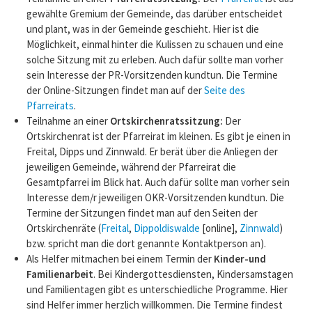
gewählte Gremium der Gemeinde, das darüber entscheidet
und plant, was in der Gemeinde geschieht. Hier ist die
Möglichkeit, einmal hinter die Kulissen zu schauen und eine
solche Sitzung mit zu erleben. Auch dafür sollte man vorher
sein Interesse der PR-Vorsitzenden kundtun. Die Termine
der Online-Sitzungen findet man auf der
Seite des
Pfarreirats
.
Teilnahme an einer
Ortskirchenratssitzung:
Der
Ortskirchenrat ist der Pfarreirat im kleinen. Es gibt je einen in
Freital, Dipps und Zinnwald. Er berät über die Anliegen der
jeweiligen Gemeinde, während der Pfarreirat die
Gesamtpfarrei im Blick hat. Auch dafür sollte man vorher sein
Interesse dem/r jeweiligen OKR-Vorsitzenden kundtun. Die
Termine der Sitzungen findet man auf den Seiten der
Ortskirchenräte (
Freital
,
Dippoldiswalde
[online],
Zinnwald
)
bzw. spricht man die dort genannte Kontaktperson an).
Als Helfer mitmachen bei einem Termin der
Kinder-und
Familienarbeit
. Bei Kindergottesdiensten, Kindersamstagen
und Familientagen gibt es unterschiedliche Programme. Hier
sind Helfer immer herzlich willkommen. Die Termine findest