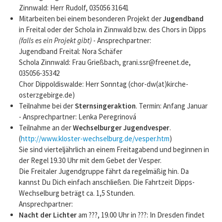
Zinnwald: Herr Rudolf, 035056 31641
Mitarbeiten bei einem besonderen Projekt der
Jugendband
in Freital oder der Schola in Zinnwald bzw. des Chors in Dipps
(falls es ein Projekt gibt)
- Ansprechpartner:
Jugendband Freital: Nora Schäfer
Schola Zinnwald: Frau Grießbach, grani.ssr@freenet.de,
035056-35342
Chor Dippoldiswalde: Herr Sonntag (chor-dw(at)kirche-
osterzgebirge.de)
Teilnahme bei der
Sternsingeraktion
. Termin: Anfang Januar
- Ansprechpartner: Lenka Peregrinová
Teilnahme an der
Wechselburger Jugendvesper
.
(
http://www.kloster-wechselburg.de/vesper.htm
)
Sie sind vierteljährlich an einem Freitagabend und beginnen in
der Regel 19.30 Uhr mit dem Gebet der Vesper.
Die Freitaler Jugendgruppe fährt da regelmäßig hin. Da
kannst Du Dich einfach anschließen. Die Fahrtzeit Dipps-
Wechselburg beträgt ca. 1,5 Stunden.
Ansprechpartner:
Nacht der Lichter
am ???, 19.00 Uhr in ???: In Dresden findet