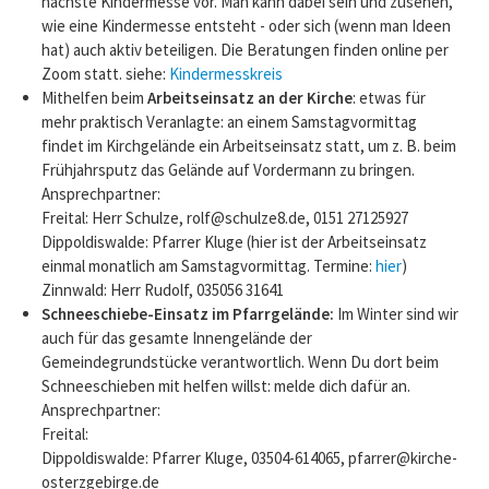
nächste Kindermesse vor. Man kann dabei sein und zusehen,
wie eine Kindermesse entsteht - oder sich (wenn man Ideen
hat) auch aktiv beteiligen. Die Beratungen finden online per
Zoom statt. siehe:
Kindermesskreis
Mithelfen beim
Arbeitseinsatz an der Kirche
: etwas für
mehr praktisch Veranlagte: an einem Samstagvormittag
findet im Kirchgelände ein Arbeitseinsatz statt, um z. B. beim
Frühjahrsputz das Gelände auf Vordermann zu bringen.
Ansprechpartner:
Freital: Herr Schulze, rolf@schulze8.de, 0151 27125927
Dippoldiswalde: Pfarrer Kluge (hier ist der Arbeitseinsatz
einmal monatlich am Samstagvormittag. Termine:
hier
)
Zinnwald: Herr Rudolf, 035056 31641
Schneeschiebe-Einsatz im Pfarrgelände:
Im Winter sind wir
auch für das gesamte Innengelände der
Gemeindegrundstücke verantwortlich. Wenn Du dort beim
Schneeschieben mit helfen willst: melde dich dafür an.
Ansprechpartner:
Freital:
Dippoldiswalde: Pfarrer Kluge, 03504-614065, pfarrer@kirche-
osterzgebirge.de