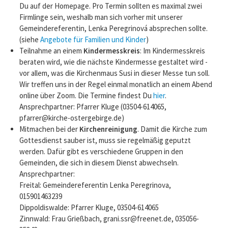
Du auf der Homepage. Pro Termin sollten es maximal zwei
Firmlinge sein, weshalb man sich vorher mit unserer
Gemeindereferentin, Lenka Peregrinová absprechen sollte.
(siehe
Angebote für Familien und Kinder
)
Teilnahme an einem
Kindermesskreis
: Im Kindermesskreis
beraten wird, wie die nächste Kindermesse gestaltet wird -
vor allem, was die Kirchenmaus Susi in dieser Messe tun soll.
Wir treffen uns in der Regel einmal monatlich an einem Abend
online über Zoom. Die Termine findest Du
hier
.
Ansprechpartner: Pfarrer Kluge (03504-614065,
pfarrer@kirche-ostergebirge.de)
Mitmachen bei der
Kirchenreinigung
. Damit die Kirche zum
Gottesdienst sauber ist, muss sie regelmäßig geputzt
werden. Dafür gibt es verschiedene Gruppen in den
Gemeinden, die sich in diesem Dienst abwechseln.
Ansprechpartner:
Freital: Gemeindereferentin Lenka Peregrinova,
015901463239
Dippoldiswalde: Pfarrer Kluge, 03504-614065
Zinnwald: Frau Grießbach, grani.ssr@freenet.de, 035056-